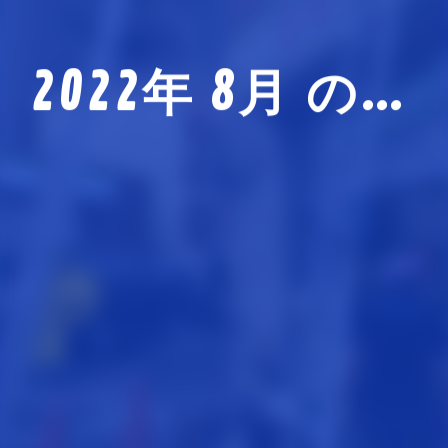
J-REPO APP
技能実習生サポート事業
ABOUT US
2022年 8月 の投稿
私たちについて
RECRUIT
採用情報
PARTNER
協力会社募集
VOICE
現場社員の声
NEWS
お知らせ
BLOG
現場日記
MOVIE
動画