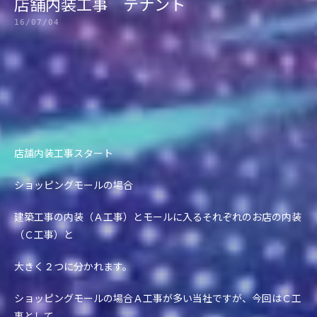
店舗内装工事 テナント
16/07/04
店舗内装工事スタート
ショッピングモールの場合
建築工事の内装（Ａ工事）とモールに入るそれぞれのお店の内装
（Ｃ工事）と
大きく２つに分かれます。
ショッピングモールの場合Ａ工事が多い当社ですが、今回はＣ工
事として