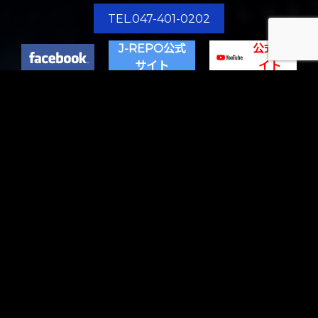
TEL.047-401-0202
J-REPO公式
公式サ
サイト
イト
HOME
COMPANY
STORE / OFFICE
PANEL
INTERIOR
BUSINESS SUPPORT
J-REPO APP
ABOUT US
RECRUIT
PARTNER
VOICE
NEWS
BLOG
MOVIE
WORKS
CONTACT
PRIVACY POLICY