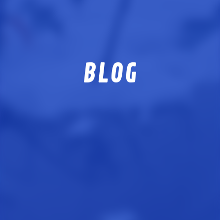
J-REPO APP
技能実習生サポート事業
ABOUT US
私たちについて
RECRUIT
採用情報
BLOG
PARTNER
協力会社募集
VOICE
現場社員の声
NEWS
お知らせ
BLOG
現場日記
MOVIE
動画