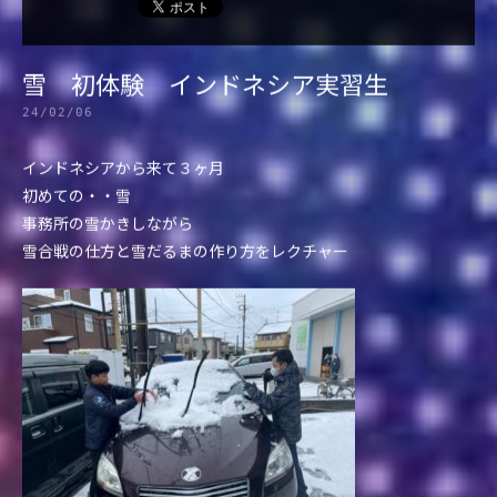
雪 初体験 インドネシア実習生
24/02/06
インドネシアから来て３ヶ月
初めての・・雪
事務所の雪かきしながら
雪合戦の仕方と雪だるまの作り方をレクチャー