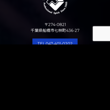
〒274-0821
千葉県船橋市七林町436-27
TEL.047-401-0202
J-REPO公式
公式サ
サイト
イト
HOME
COMPANY
STORE / OFFICE
PANEL
INTERIOR
BUSINESS SUPPORT
J-REPO APP
ABOUT US
RECRUIT