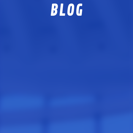
J-REPO APP
BLOG
技能実習生サポート事業
ABOUT US
私たちについて
RECRUIT
採用情報
PARTNER
協力会社募集
VOICE
現場社員の声
NEWS
お知らせ
BLOG
現場日記
MOVIE
動画