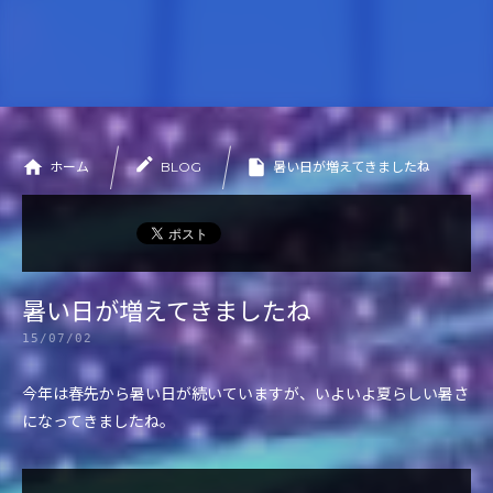
WORKS
施工実績
CONTACT
お問い合わせ
PRIVACY POLICY
プライバシーポリシー
ホーム
BLOG
暑い日が増えてきましたね
暑い日が増えてきましたね
15/07/02
今年は春先から暑い日が続いていますが、いよいよ夏らしい暑さ
になってきましたね。