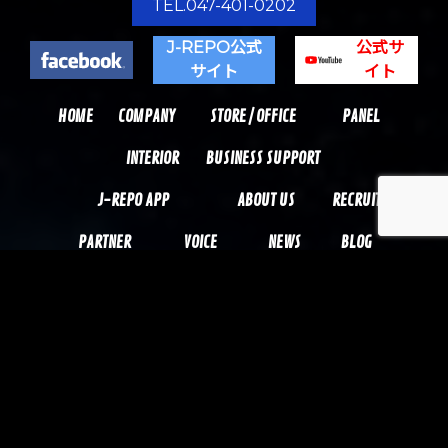
TEL.047-401-0202
J-REPO公式
公式サ
サイト
イト
HOME
COMPANY
STORE / OFFICE
PANEL
INTERIOR
BUSINESS SUPPORT
J-REPO APP
ABOUT US
RECRUIT
PARTNER
VOICE
NEWS
BLOG
MOVIE
WORKS
CONTACT
PRIVACY POLICY